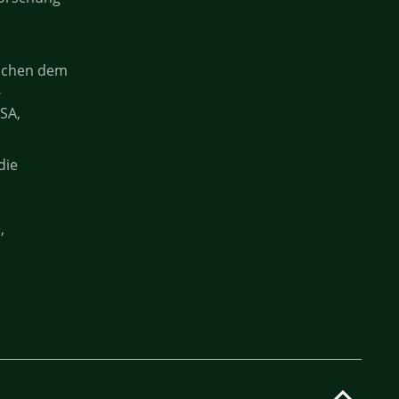
ischen dem
-
SA,
die
n
,