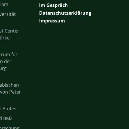
slam
im Gespräch
Datenschutzerklärung
versität
Impressum
st Center
ürkei
trum für
en der
urg
rabischen
 von Peter
n Amtes
nd BMZ
forschung