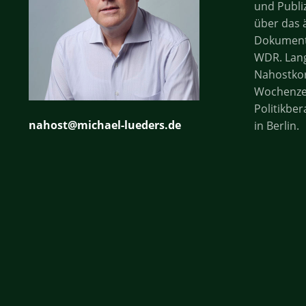
und Publiz
über das 
Dokument
WDR. Lang
Nahostko
Wochenzei
Politikber
nahost@michael-lueders.de
in Berlin.